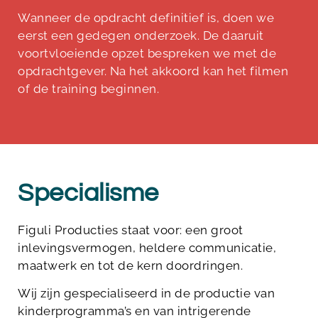
Wanneer de opdracht definitief is, doen we
eerst een gedegen onderzoek. De daaruit
voortvloeiende opzet bespreken we met de
opdrachtgever. Na het akkoord kan het filmen
of de training beginnen.
Specialisme
Figuli Producties staat voor: een
groot
inlevingsvermogen, heldere communicatie,
maatwerk en tot de kern doordringen.
Wij zijn gespecialiseerd in de productie van
kinderprogramma’s en van intrigerende